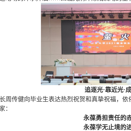
追逐光
·
靠近光
·
长周传健向毕业生表达热烈祝贺和真挚祝福，依
家：
永葆勇担责任的
永葆学无止境的