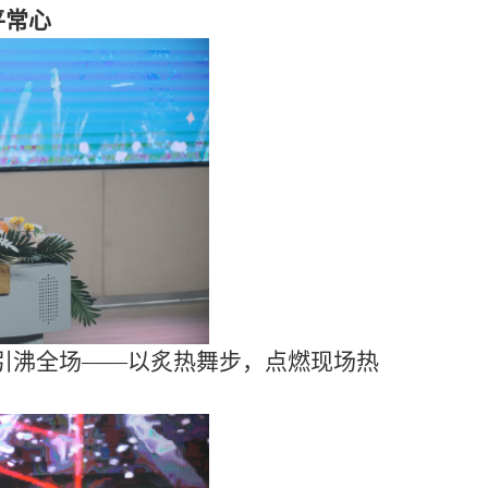
平常心
引沸全场
——以炙热舞步，
点燃现场热