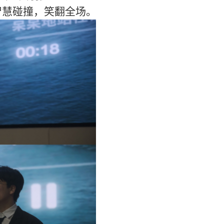
智慧碰撞，笑翻
全
场。