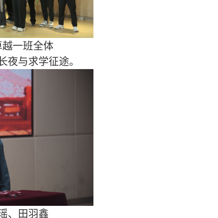
卓越一班全体
长夜与求学征途。
瑶、田羽鑫