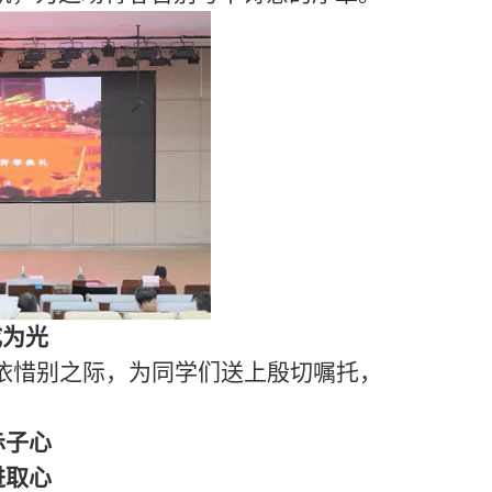
成为光
依惜别之际，为同学们送上殷切嘱托，
赤子心
进取心