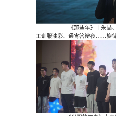
《那些年》｜朱喆
工训服油彩、通宵答辩夜
……旋