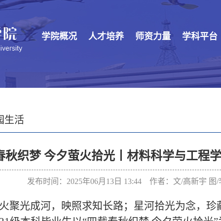
学院概况
人才培养
师资力量
学科平台
园生活
春秋织梦 今夕萤火拾光丨材料科学与工程学
发布时间：2025年06月13日 13:44 作者：文/高新宇 
火聚光成河，映照求知长路；星河拾光为念，珍