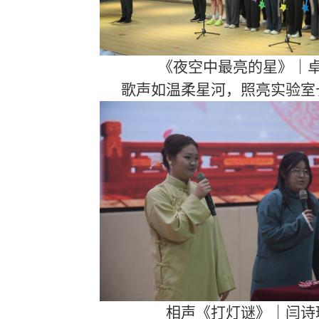
《夜空中最亮的星》｜
歌声如温柔星河，照亮实验室
相声《打灯谜》｜闫诗