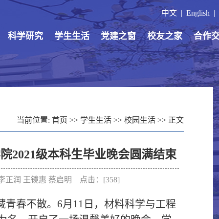
中文
|
English
|
科学研究
学生生活
党建之窗
校友之家
合作
当前位置:
首页
>>
学生生活
>>
校园生活
>> 正文
院2021级本科生毕业晚会圆满结束
图/李正润 王镜惠 蔡启明 点击：[
358
]
藏青春不散。
6月11日，材料科学与工程