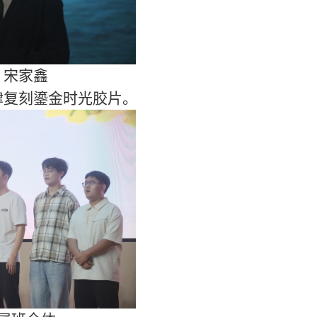
、宋家鑫
律复刻鎏金时光胶片
。