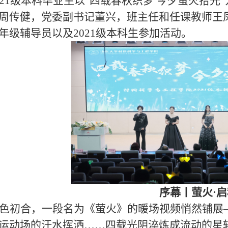
21级
本科
毕业生以
“四载春秋织梦 今夕萤火拾光
周传健，党委副书记董兴，
班主任和任课教师王
年级辅导员以及
2021级本科生参加活动。
序幕丨萤火
·
启
色初合，一段名为《萤火》的暖场视频悄然铺展
运动场的汗水挥洒……四载光阴淬炼成流动的星