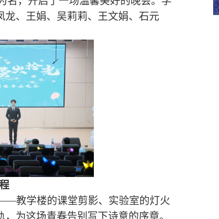
”为名，开启了一
场
温馨美好的
晚会
。学
凤龙、王娟、吴莉莉、王文娟、石元
程
——教学楼的课堂剪影、实验室的灯火
轨，为这场青春告别写下诗意的序章。