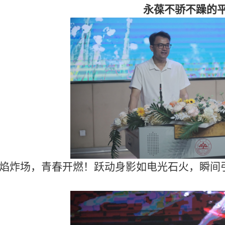
永葆不骄不躁的
焰炸场，青春开燃！跃动身影如电光石火，瞬间