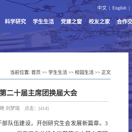
中文
|
English
|
科学研究
学生生活
党建之窗
校友之家
合作
当前位置:
首页
>>
学生生活
>>
校园生活
>> 正文
第二十届主席团换届大会
：陈艳 刘梦瑶 点击：[
414
]
干部队伍建设，开创研究生会发展新篇章。
3