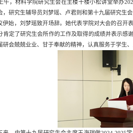
上午，材料学院研究生会在主楼十楼小松讲堂举办
202
会，研究生辅导员刘梦瑶、卢君则和第十九届研究生会
议伊始，
刘梦瑶
致开场辞。
她
代表学院对大会的召开
分肯定了研究生会所作的工作及取得的成绩并表示感
届研会兢兢业业、甘于奉献的精神，认真服务于学生、
下来
，由第十
九
届研究生会主席
王海瑞
做
2024-2025
学