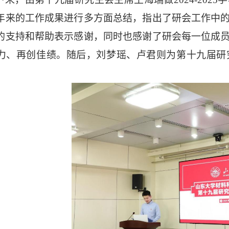
年来的工作成果进行多方面总结，指出了研会工作中
的支持和帮助表示感谢，同时也感谢了研会每一位成
力
、
再创佳绩。
随后
，
刘梦瑶
、卢君则为第
十九
届研