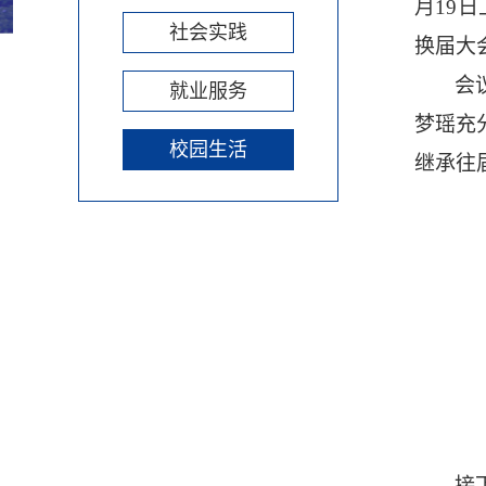
月
19
日
社会实践
换届大
会
就业服务
梦瑶
充
校园生活
继承往
接